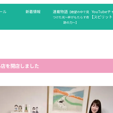
ール
新着情報
連載物語
YouTube
【絶望の中で見
【スピリット
つけた光〜絆がもたらす奇
跡の力〜】
店を開店しました