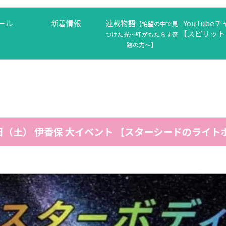
ール
新着情報
連載物語
YouTube
【絶望の中で見
【スピリット
つけた光〜絆がもたらす奇
跡の力〜】
日（土） 伊香保 大イベント 【スターシードのライト