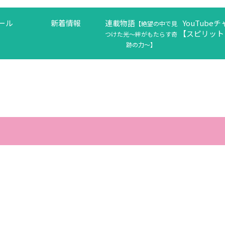
ール
新着情報
連載物語
YouTube
【絶望の中で見
【スピリット
つけた光〜絆がもたらす奇
跡の力〜】