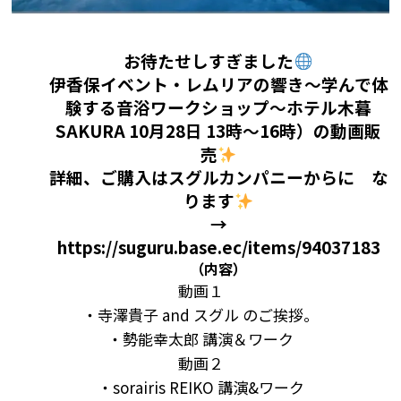
お待たせしすぎました
伊香保イベント・レムリアの響き〜学んで体
験する音浴ワークショップ〜ホテル木暮
SAKURA 10月28日 13時〜16時）の動画販
売
詳細、ご購入はスグルカンパニーからに な
ります
→
https://suguru.base.ec/items/94037183
（内容）
動画１
・寺澤貴子 and スグル のご挨拶。
・勢能幸太郎 講演＆ワーク
動画２
・sorairis REIKO 講演&ワーク