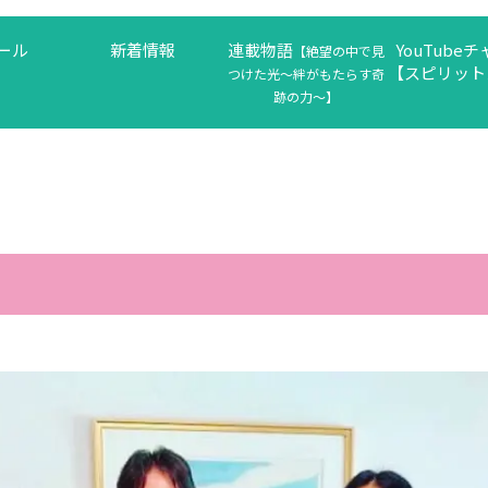
ール
新着情報
連載物語
YouTube
【絶望の中で見
【スピリット
つけた光〜絆がもたらす奇
跡の力〜】