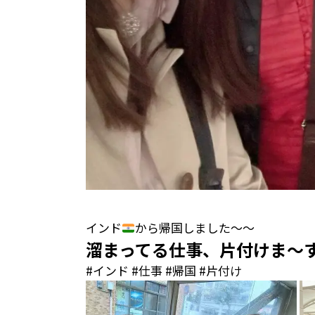
インド
から帰国しました〜〜
溜まってる仕事、片付けま〜
#インド #仕事 #帰国 #片付け