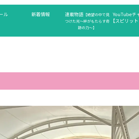
ール
新着情報
連載物語
YouTube
【絶望の中で見
【スピリット
つけた光〜絆がもたらす奇
跡の力〜】