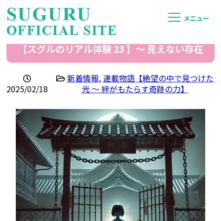
メニュー
【スグルのリアル体験 23 】〜 見えない存在
新着情報
,
連載物語【絶望の中で見つけた
2025/02/18
光 ～ 絆がもたらす奇跡の力】