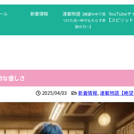
ール
新着情報
連載物語
YouTube
【絶望の中で見
【スピリット
つけた光〜絆がもたらす奇
跡の力〜】
器用な優しさ
2025/04/03
新着情報
,
連載物語【絶望