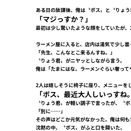
ある日の放課後、俺は〝ボス〟と〝りょう
「マジっすか？」
最初は少し驚いたような顔をしていたが、
ラーメン屋に入ると、店内は湯気で少し曇
「先生、こんなとこ来るんすね。」
〝りょう君〟がニヤッとしながら言う。
俺は「たまにはな。ラーメンぐらい奢って
2人は嬉しそうに椅子に座り、メニューを
「ボス、最近大人しいっすね
〝りょう君〟が軽い調子で言ったが、〝ボ
「別に……」
その声はどこか元気がなかった。俺は何も
沈黙の中、〝ボス〟がふと口を開いた。