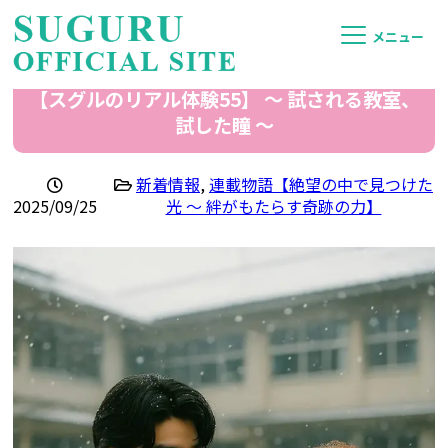
メニュー
【スグルのリアル体験55】 〜 試される教室、
試した瞳 〜
新着情報
,
連載物語【絶望の中で見つけた
2025/09/25
光 ～ 絆がもたらす奇跡の力】