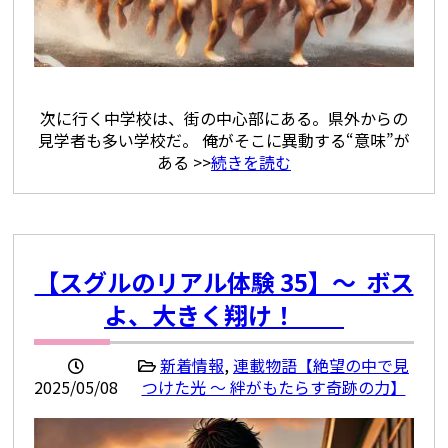
次に行く中学校は、街の中心部にある。県外からの
見学者も多い学校だ。 俺がそこに異動する“意味”が
ある >>
続きを読む
【スグルのリアル体験 35】〜 ボス
よ、大きく翔け！
新着情報
,
連載物語【絶望の中で見
2025/05/08
つけた光 ～ 絆がもたらす奇跡の力】