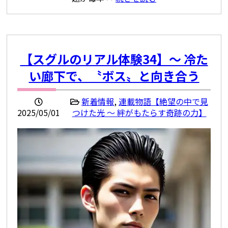
【スグルのリアル体験34】〜 冷た
い廊下で、〝ボス〟と向き合う
新着情報
,
連載物語【絶望の中で見
2025/05/01
つけた光 ～ 絆がもたらす奇跡の力】