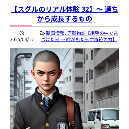
【スグルのリアル体験 32】〜 過ち
から成長するもの
新着情報
,
連載物語【絶望の中で見
2025/04/17
つけた光 ～ 絆がもたらす奇跡の力】