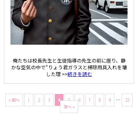
俺たちは校長先生と生徒指導の先生の前に座り、静
かな空気の中で“りょう君ガラスと掃除用具入れを壊
した理 >>
続きを読む
…
« 前へ
1
2
3
4
5
6
7
8
9
22
次へ »